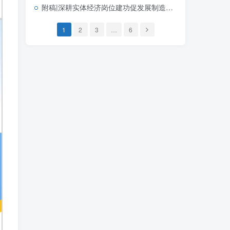
附稿|深耕实体经济岗位建功促发展制造业企业青年员工团课宣讲含完整文稿PPT下载
1
2
3
…
6