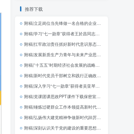
推荐下载
附稿|立足岗位当先锋做一名合格的企业党员基层党支部简短党课PPT下载
附稿|学习“七一勋章”获得者王於昌同志先进事迹思政课团课ppt课件
附稿|扛牢政治责任抓好新时代意识形态工作专题党课课件PPT
附稿|发展新质生产力青年与未来产业思政课公开课完整PPT带讲稿课件
附稿|”十五五”时期经济社会发展的战略任务和重大举措完整版党团思政宣讲PPT模板免费下载
附稿|新时代党员干部树立和践行正确政绩观2026学习教育党课PPT课件
附稿|深入学习“七一勋章”获得者吴亚琴同志先进事迹新版党课专题PPT完整版下载
附稿|党课团课思政PPT课件下载保密宣传教育带讲稿
附稿|锤炼过硬群众工作本领提高新时代群众工作能力基层党支部三会一课党课PPT
附稿|弘扬伟大建党精神争做新时代踔厉奋发的优秀共产党员七月宣讲党课PPT下载
附稿|深刻认识关于党的建设的重要思想的重大意义可编辑思政党课团课PPT课件下载