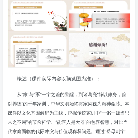
概述（课件实际内容以预览图为准）：
从“家”与“冢”一字之差的警醒，到诸葛亮“静以修身，俭
以养德”的千年家训，中华文明始终将家风视为精神命脉。本
课件以文化基因解码为主线，挖掘传统家训中“一粥一饭当思
来之不易”的节俭哲学、“能容人是大器”的包容智慧，对比当
代家庭面临的代际冲突与价值观稀释问题。通过“岳母刺字”