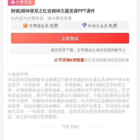
付费资源
附稿|精神谱系之红岩精神主题党课PPT课件
此内容为付费资源，请付费后查看
免费
免费
月/季度会员
年/永久会员
立即购买
建议登录下载，文件能永久保存在您的账号上
不支持ie浏览器
若点击无效换浏览器或客服
©
版权声明
本站除对国旗国徽等法律规定不能享有版权的元素以及课件中部分来
自官方（包括政府、事业单位、研究机构）媒体刊物的文字内容之
外，对课件整体设计拥有版权，本站收费针对于课件设计部分，文字
内容仅为填充，用户可根据实际自行编辑内容，下载后的课件仅供用
户学习使用，为确保内容传播的准确性，任何课件以及网站内容都不
得商用，包括传播到其他网站、淘宝等电商平台售卖，不得用作自媒
体引流等，一经发现，追究到底，若发现本站有您未授权的版权作
品，请立刻与我们联系删除。
THE END