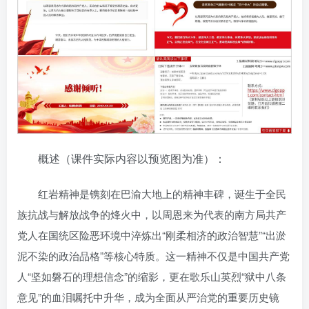
概述（课件实际内容以预览图为准）：
红岩精神是镌刻在巴渝大地上的精神丰碑，诞生于全民
族抗战与解放战争的烽火中，以周恩来为代表的南方局共产
党人在国统区险恶环境中淬炼出“刚柔相济的政治智慧”“出淤
泥不染的政治品格”等核心特质。这一精神不仅是中国共产党
人“坚如磐石的理想信念”的缩影，更在歌乐山英烈“狱中八条
意见”的血泪嘱托中升华，成为全面从严治党的重要历史镜