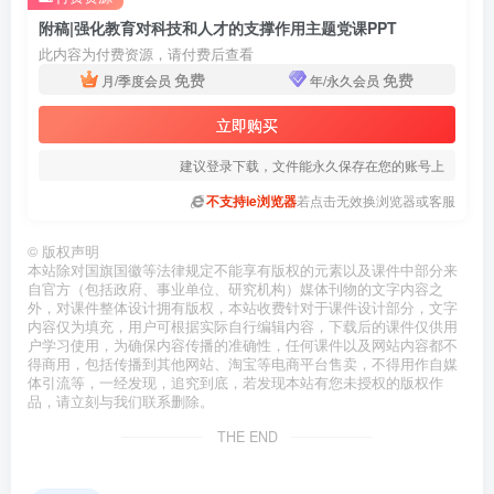
附稿|强化教育对科技和人才的支撑作用主题党课PPT
此内容为付费资源，请付费后查看
免费
免费
月/季度会员
年/永久会员
立即购买
建议登录下载，文件能永久保存在您的账号上
不支持ie浏览器
若点击无效换浏览器或客服
©
版权声明
本站除对国旗国徽等法律规定不能享有版权的元素以及课件中部分来
自官方（包括政府、事业单位、研究机构）媒体刊物的文字内容之
外，对课件整体设计拥有版权，本站收费针对于课件设计部分，文字
内容仅为填充，用户可根据实际自行编辑内容，下载后的课件仅供用
户学习使用，为确保内容传播的准确性，任何课件以及网站内容都不
得商用，包括传播到其他网站、淘宝等电商平台售卖，不得用作自媒
体引流等，一经发现，追究到底，若发现本站有您未授权的版权作
品，请立刻与我们联系删除。
THE END