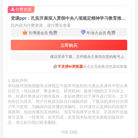
付费资源
党课ppt：扎实开展深入贯彻中央八项规定精神学习教育推进作风建设常态化长效化
此内容为付费资源，请付费后查看
免费
免费
月/季度会员
年/永久会员
立即购买
建议登录下载，文件能永久保存在您的账号上
不支持ie浏览器
若点击无效换浏览器或客服
©
版权声明
本站除对国旗国徽等法律规定不能享有版权的元素以及课件中部分来
自官方（包括政府、事业单位、研究机构）媒体刊物的文字内容之
外，对课件整体设计拥有版权，本站收费针对于课件设计部分，文字
内容仅为填充，用户可根据实际自行编辑内容，下载后的课件仅供用
户学习使用，为确保内容传播的准确性，任何课件以及网站内容都不
得商用，包括传播到其他网站、淘宝等电商平台售卖，不得用作自媒
体引流等，一经发现，追究到底，若发现本站有您未授权的版权作
品，请立刻与我们联系删除。
THE END