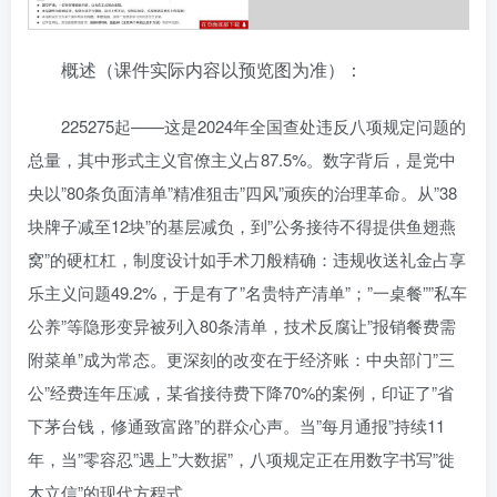
概述（课件实际内容以预览图为准）：
225275起——这是2024年全国查处违反八项规定问题的
总量，其中形式主义官僚主义占87.5%。数字背后，是党中
央以”80条负面清单”精准狙击”四风”顽疾的治理革命。从”38
块牌子减至12块”的基层减负，到”公务接待不得提供鱼翅燕
窝”的硬杠杠，制度设计如手术刀般精确：违规收送礼金占享
乐主义问题49.2%，于是有了”名贵特产清单”；”一桌餐””私车
公养”等隐形变异被列入80条清单，技术反腐让”报销餐费需
附菜单”成为常态。更深刻的改变在于经济账：中央部门”三
公”经费连年压减，某省接待费下降70%的案例，印证了”省
下茅台钱，修通致富路”的群众心声。当”每月通报”持续11
年，当”零容忍”遇上”大数据”，八项规定正在用数字书写”徙
木立信”的现代方程式。