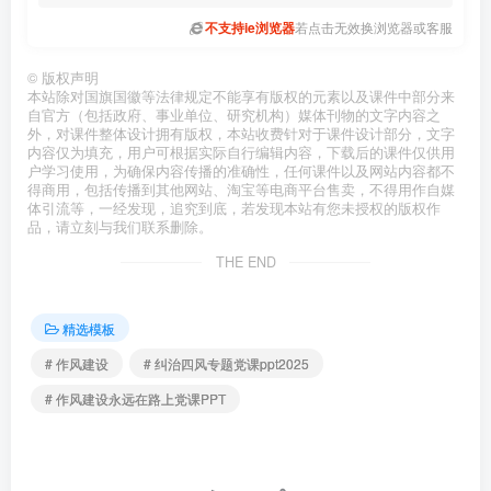
不支持ie浏览器
若点击无效换浏览器或客服
©
版权声明
本站除对国旗国徽等法律规定不能享有版权的元素以及课件中部分来
自官方（包括政府、事业单位、研究机构）媒体刊物的文字内容之
外，对课件整体设计拥有版权，本站收费针对于课件设计部分，文字
内容仅为填充，用户可根据实际自行编辑内容，下载后的课件仅供用
户学习使用，为确保内容传播的准确性，任何课件以及网站内容都不
得商用，包括传播到其他网站、淘宝等电商平台售卖，不得用作自媒
体引流等，一经发现，追究到底，若发现本站有您未授权的版权作
品，请立刻与我们联系删除。
THE END
精选模板
# 作风建设
# 纠治四风专题党课ppt2025
# 作风建设永远在路上党课PPT