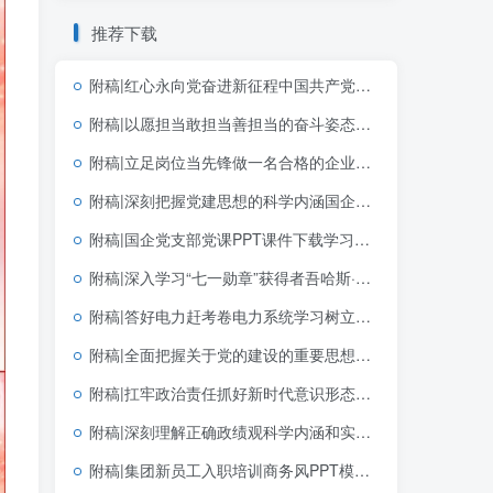
推荐下载
附稿|红心永向党奋进新征程中国共产党成立105周年专题党课党建PPT模板
附稿|以愿担当敢担当善担当的奋斗姿态创造政绩2026年学习教育专题党课ppt课件
附稿|立足岗位当先锋做一名合格的企业党员基层党支部简短党课PPT下载
附稿|深刻把握党建思想的科学内涵国企党支部党课PPT课件下载
附稿|国企党支部党课PPT课件下载学习贯彻七一重要讲话精神和党建思想
附稿|深入学习“七一勋章”获得者吾哈斯·苏来曼同志先进事迹PPT模板下载
附稿|答好电力赶考卷电力系统学习树立和践行正确政绩观学习教育主题党课ppt模板
附稿|全面把握关于党的建设的重要思想的科学体系带讲稿党课团课思政PPT课件下载
附稿|扛牢政治责任抓好新时代意识形态工作专题党课课件PPT
附稿|深刻理解正确政绩观科学内涵和实践要求2026学习教育PPT模板
附稿|集团新员工入职培训商务风PPT模板企业新人岗前培训课件