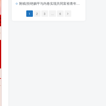
附稿|拒绝躺平与内卷实现共同富裕青年财富观和奋斗观团支部主题团日活动PPT完整版
1
2
3
…
6