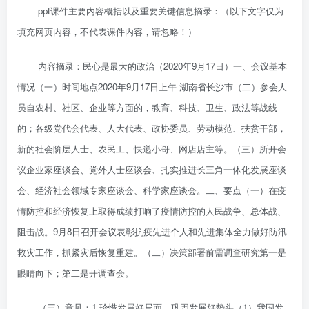
ppt课件主要内容概括以及重要关键信息摘录：（以下文字仅为
填充网页内容，不代表课件内容，请忽略！）
内容摘录：民心是最大的政治（2020年9月17日）一、会议基本
情况（一）时间地点2020年9月17日上午 湖南省长沙市（二）参会人
员自农村、社区、企业等方面的，教育、科技、卫生、政法等战线
的；各级党代会代表、人大代表、政协委员、劳动模范、扶贫干部，
新的社会阶层人士、农民工、快递小哥、网店店主等。（三）所开会
议企业家座谈会、党外人士座谈会、扎实推进长三角一体化发展座谈
会、经济社会领域专家座谈会、科学家座谈会。二、要点（一）在疫
情防控和经济恢复上取得成绩打响了疫情防控的人民战争、总体战、
阻击战。9月8日召开会议表彰抗疫先进个人和先进集体全力做好防汛
救灾工作，抓紧灾后恢复重建。（二）决策部署前需调查研究第一是
眼睛向下；第二是开调查会。
（三）意见：1.珍惜发展好局面，巩固发展好势头（1）我国发