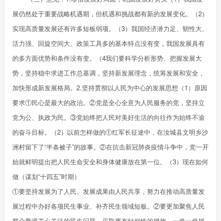
展仍然处于重要战略机遇期，但机遇和挑战都有新的发展变化。（2）
实现高质量发展还有许多短板弱项。（3）我国经济潜力足、韧性大、
活力强、回旋空间大、政策工具多的基本特点没有变，我国发展具有
的多方面优势和条件没有变。（4我们要科学分析形势、把握发展大
势，坚持稳中求进工作总基调，坚持新发展理念，统筹发展和安全，
加快形成新发展格局。2.坚持贯彻以人民为中心的发展思想（1）原因
要求①民心是最大的政治。②党是全心全意为人民服务的党，坚持立
党为公、执政为民。③党始终把人民对美好生活的向往作为始终不渝
的奋斗目标。（2）以前怎样做的①红军长征途中，在汝城县文明乡沙
洲村留下了“半条被子”的故事。②在抗击新冠肺炎疫情斗争中，党一开
始就鲜明提出把人民生命安全和身体健康放在第一位。（3）现在如何
做（谋划“十四五”时期）
①要坚持发展为了人民、发展成果由人民共享，努力在推动高质量发
展过程中办好各项民生事业、补齐民生领域短板。②要更加聚焦人民
群众普遍关心关注的民生问题，采取更有针对性的措施，一件一件抓