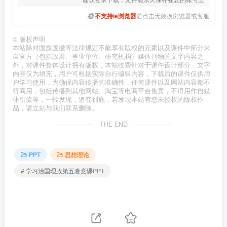
不支持ie浏览器
若点击无效换浏览器或客服
©
版权声明
本站除对国旗国徽等法律规定不能享有版权的元素以及课件中部分来
自官方（包括政府、事业单位、研究机构）媒体刊物的文字内容之
外，对课件整体设计拥有版权，本站收费针对于课件设计部分，文字
内容仅为填充，用户可根据实际自行编辑内容，下载后的课件仅供用
户学习使用，为确保内容传播的准确性，任何课件以及网站内容都不
得商用，包括传播到其他网站、淘宝等电商平台售卖，不得用作自媒
体引流等，一经发现，追究到底，若发现本站有您未授权的版权作
品，请立刻与我们联系删除。
THE END
PPT
思想理论
# 学习治国理政第五卷党课PPT