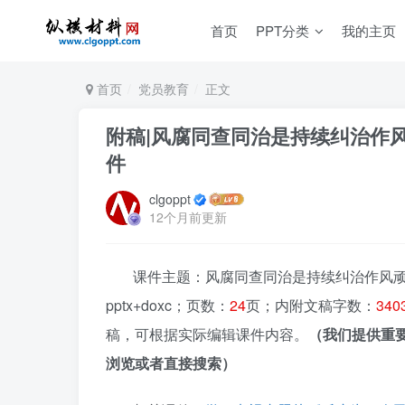
首页
PPT分类
我的主页
首页
党员教育
正文
附稿|风腐同查同治是持续纠治作风
件
clgoppt
12个月前更新
课件主题：风腐同查同治是持续纠治作风顽
pptx+doxc；页数：
24
页；内附文稿字数：
340
稿，可根据实际编辑课件内容。
（我们提供重
浏览或者直接搜索）