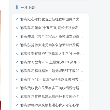
推荐下载
附稿|红心永向党奋进新征程中国共产党成立105周年专题党课党建PPT模板
附稿|学习领会”十五五”时期经济社会发展的指导思想重大原则和根本保证基层党课宣讲PPT下载
附稿|重温《共产党宣言》高校团支部微型团课PPT下载
附稿|弘扬伟大建党精神争做新时代踔厉奋发的优秀共产党员七月宣讲党课PPT下载
附稿|党课宣讲PPT下载深入学习“七一勋章”获得者李连成同志先进事迹社区基层
附稿|学习教育2026主题党课PPT课件下载以正确政绩观抓好抓实党的建设
附稿|学习榜样精神主题党课PPT下载2026“七一勋章”的精神解码
附稿|学习“七一勋章”获得者赵亚夫同志先进事迹主题党课课件PPT模板
附稿|为政贵在民重在实正确政绩观专题宣讲PPT
附稿|学习贯彻党建思想内环要义国企党支部党课PPT课件下载
附稿|师德师风筑根基潜心育人守初心学校教师师德师风建设专题培训PPT课件