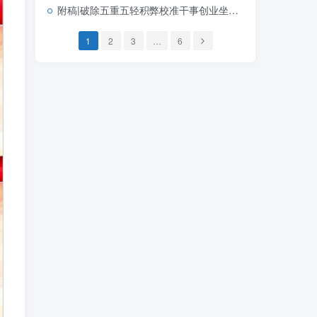
附稿|破除五重五轻积弊校准干事创业坐标2026年学习教育主题党课PPT模板
1
2
3
…
6