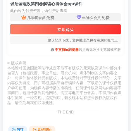
谈治国理政第四卷解读心得体会ppt课件
此内容为付费资源，请付费后查看
免费
免费
月/季度会员
年/永久会员
立即购买
建议登录下载，文件能永久保存在您的账号上
不支持ie浏览器
若点击无效换浏览器或客服
©
版权声明
本站除对国旗国徽等法律规定不能享有版权的元素以及课件中部分来
自官方（包括政府、事业单位、研究机构）媒体刊物的文字内容之
外，对课件整体设计拥有版权，本站收费针对于课件设计部分，文字
内容仅为填充，用户可根据实际自行编辑内容，下载后的课件仅供用
户学习使用，为确保内容传播的准确性，任何课件以及网站内容都不
得商用，包括传播到其他网站、淘宝等电商平台售卖，不得用作自媒
体引流等，一经发现，追究到底，若发现本站有您未授权的版权作
品，请立刻与我们联系删除。
THE END
PPT
思想理论