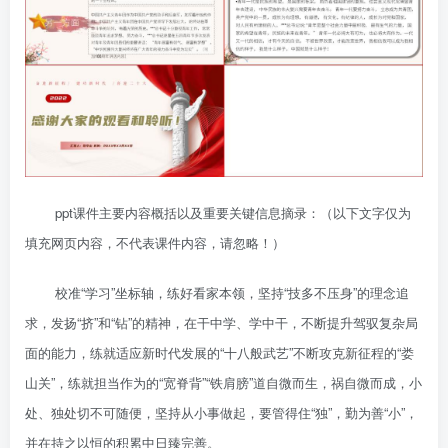
ppt课件主要内容概括以及重要关键信息摘录：（以下文字仅为
填充网页内容，不代表课件内容，请忽略！）
校准“学习”坐标轴，练好看家本领，坚持“技多不压身”的理念追
求，发扬“挤”和“钻”的精神，在干中学、学中干，不断提升驾驭复杂局
面的能力，练就适应新时代发展的“十八般武艺”不断攻克新征程的“娄
山关”，练就担当作为的“宽脊背”“铁肩膀”道自微而生，祸自微而成，小
处、独处切不可随便，坚持从小事做起，要管得住“独”，勤为善“小”，
并在持之以恒的积累中日臻完善。