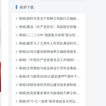
推荐下载
附稿|新时代党员干部树立和践行正确政绩观2026学习教育党课PPT课件
附稿|重温《共产党宣言》高校团支部微型团课PPT下载
附稿|二〇二六年“强国复兴有我”群众性主题宣传教育活动青年教育PPT模板下载
附稿|建军九十九周年人民军队勇担时代使命党课ppt模板
附稿|以伟大建党精神涵养正确政绩观专题党课PPT课件完整版可下载
附稿|《中国共产党发展党员工作细则》解读2026年支部微党课ppt模板
附稿|文明离校与就业择业引导毕业离校主题班会ppt模板
附稿|学习教育2026主题党课PPT课件下载以正确政绩观抓好抓实党的建设
附稿|深耕实体经济岗位建功促发展制造业企业青年员工团课宣讲含完整文稿PPT下载
附稿|把高质量发展作为政绩标尺树立和践行正确政绩观党课PPT模板
附稿|学习“七一勋章”获得者赵亚夫同志先进事迹主题党课课件PPT模板