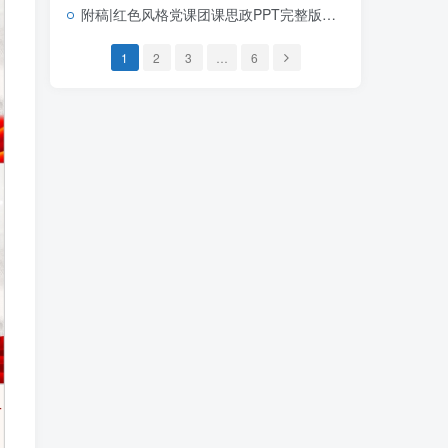
附稿|红色风格党课团课思政PPT完整版学习党建文选第一卷第二卷党建思想
1
2
3
…
6