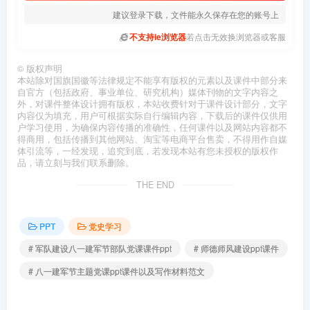
建议登录下载，文件能永久保存在您的账号上
不支持ie浏览器
若点击无效换浏览器或客服
©
版权声明
本站除对国旗国徽等法律规定不能享有版权的元素以及课件中部分来
自官方（包括政府、事业单位、研究机构）媒体刊物的文字内容之
外，对课件整体设计拥有版权，本站收费针对于课件设计部分，文字
内容仅为填充，用户可根据实际自行编辑内容，下载后的课件仅供用
户学习使用，为确保内容传播的准确性，任何课件以及网站内容都不
得商用，包括传播到其他网站、淘宝等电商平台售卖，不得用作自媒
体引流等，一经发现，追究到底，若发现本站有您未授权的版权作
品，请立刻与我们联系删除。
THE END
PPT
党史学习
# 军队建设八一建军节部队党课课件ppt
# 师德师风建设ppt课件
# 八一建军节主题党课ppt课件以及写作材料范文