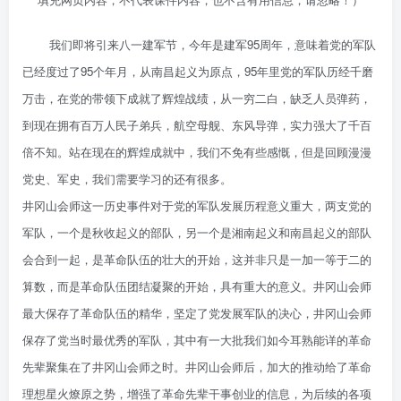
我们即将引来八一建军节，今年是建军95周年，意味着党的军队
已经度过了95个年月，从南昌起义为原点，95年里党的军队历经千磨
万击，在党的带领下成就了辉煌战绩，从一穷二白，缺乏人员弹药，
到现在拥有百万人民子弟兵，航空母舰、东风导弹，实力强大了千百
倍不知。站在现在的辉煌成就中，我们不免有些感慨，但是回顾漫漫
党史、军史，我们需要学习的还有很多。
井冈山会师这一历史事件对于党的军队发展历程意义重大，两支党的
军队，一个是秋收起义的部队，另一个是湘南起义和南昌起义的部队
会合到一起，是革命队伍的壮大的开始，这并非只是一加一等于二的
算数，而是革命队伍团结凝聚的开始，具有重大的意义。井冈山会师
最大保存了革命队伍的精华，坚定了党发展军队的决心，井冈山会师
保存了党当时最优秀的军队，其中有一大批我们如今耳熟能详的革命
先辈聚集在了井冈山会师之时。井冈山会师后，加大的推动给了革命
理想星火燎原之势，增强了革命先辈干事创业的信息，为后续的各项