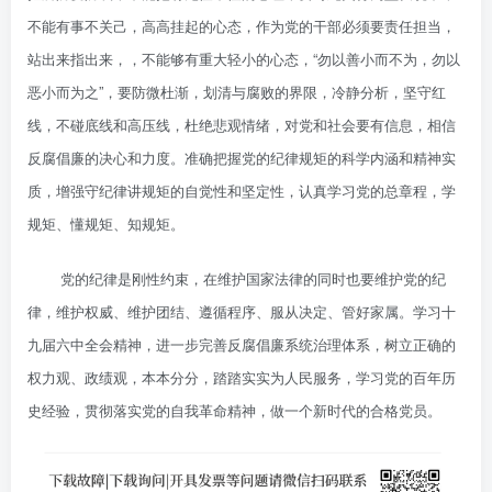
不能有事不关己，高高挂起的心态，作为党的干部必须要责任担当，
站出来指出来，，不能够有重大轻小的心态，“勿以善小而不为，勿以
恶小而为之”，要防微杜渐，划清与腐败的界限，冷静分析，坚守红
线，不碰底线和高压线，杜绝悲观情绪，对党和社会要有信息，相信
反腐倡廉的决心和力度。准确把握党的纪律规矩的科学内涵和精神实
质，增强守纪律讲规矩的自觉性和坚定性，认真学习党的总章程，学
规矩、懂规矩、知规矩。
党的纪律是刚性约束，在维护国家法律的同时也要维护党的纪
律，维护权威、维护团结、遵循程序、服从决定、管好家属。学习十
九届六中全会精神，进一步完善反腐倡廉系统治理体系，树立正确的
权力观、政绩观，本本分分，踏踏实实为人民服务，学习党的百年历
史经验，贯彻落实党的自我革命精神，做一个新时代的合格党员。