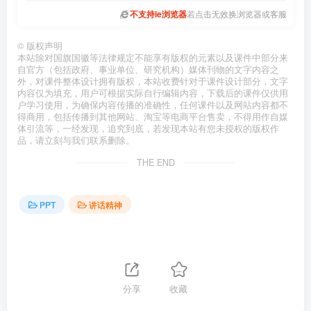
不支持ie浏览器
若点击无效换浏览器或客服
©
版权声明
本站除对国旗国徽等法律规定不能享有版权的元素以及课件中部分来
自官方（包括政府、事业单位、研究机构）媒体刊物的文字内容之
外，对课件整体设计拥有版权，本站收费针对于课件设计部分，文字
内容仅为填充，用户可根据实际自行编辑内容，下载后的课件仅供用
户学习使用，为确保内容传播的准确性，任何课件以及网站内容都不
得商用，包括传播到其他网站、淘宝等电商平台售卖，不得用作自媒
体引流等，一经发现，追究到底，若发现本站有您未授权的版权作
品，请立刻与我们联系删除。
THE END
PPT
讲话精神
分享
收藏