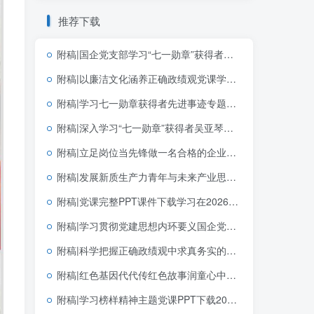
推荐下载
附稿|国企党支部学习“七一勋章”获得者钟掘先进事迹党课PPT课件下载
附稿|以廉洁文化涵养正确政绩观党课学习教育PPT模板可编辑下载
附稿|学习七一勋章获得者先进事迹专题党课PPT课件带讲稿党支部七一建党节微党课幻灯片模板
附稿|深入学习“七一勋章”获得者吴亚琴同志先进事迹新版党课专题PPT完整版下载
附稿|立足岗位当先锋做一名合格的企业党员基层党支部简短党课PPT下载
附稿|发展新质生产力青年与未来产业思政课公开课完整PPT带讲稿课件
附稿|党课完整PPT课件下载学习在2026年世界人工智能大会上的主旨讲话精神思政课课件
附稿|学习贯彻党建思想内环要义国企党支部党课PPT课件下载
附稿|科学把握正确政绩观中求真务实的实践指向学习教育简约大气机关思政PPT素材下载
附稿|红色基因代代传红色故事润童心中小学生红色教育主题班会PPT模板
附稿|学习榜样精神主题党课PPT下载2026“七一勋章”的精神解码