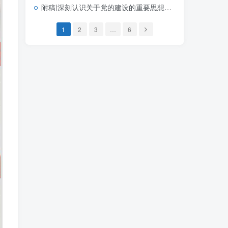
附稿|深刻认识关于党的建设的重要思想的重大意义可编辑思政党课团课PPT课件下载
1
2
3
…
6