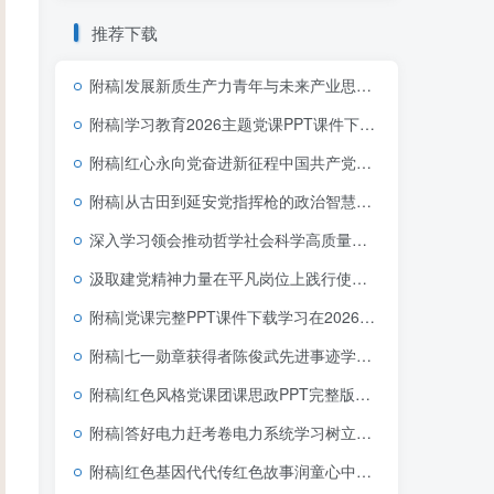
推荐下载
附稿|发展新质生产力青年与未来产业思政课公开课完整PPT带讲稿课件
附稿|学习教育2026主题党课PPT课件下载以正确政绩观抓好抓实党的建设
附稿|红心永向党奋进新征程中国共产党成立105周年专题党课党建PPT模板
附稿|从古田到延安党指挥枪的政治智慧建军节机关单位党课专用PPT课件下载
深入学习领会推动哲学社会科学高质量发展“5·17”重要讲话精神宣讲党课ppt模板
汲取建党精神力量在平凡岗位上践行使命七一建党节宣讲党课PPT下载
附稿|党课完整PPT课件下载学习在2026年世界人工智能大会上的主旨讲话精神思政课课件
附稿|七一勋章获得者陈俊武先进事迹学习党课PPT课件建党105周年专题党员教育
附稿|红色风格党课团课思政PPT完整版学习党建文选第一卷第二卷党建思想
附稿|答好电力赶考卷电力系统学习树立和践行正确政绩观学习教育主题党课ppt模板
附稿|红色基因代代传红色故事润童心中小学生红色教育主题班会PPT模板