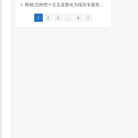
附稿|怎样把十五五蓝图化为现实专题党课PPT课件十五五规划落实宣讲
1
2
3
…
6