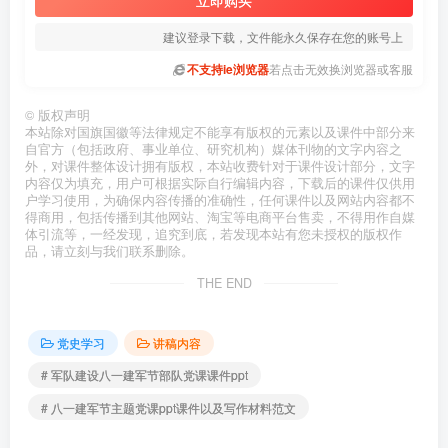
建议登录下载，文件能永久保存在您的账号上
不支持ie浏览器
若点击无效换浏览器或客服
©
版权声明
本站除对国旗国徽等法律规定不能享有版权的元素以及课件中部分来
自官方（包括政府、事业单位、研究机构）媒体刊物的文字内容之
外，对课件整体设计拥有版权，本站收费针对于课件设计部分，文字
内容仅为填充，用户可根据实际自行编辑内容，下载后的课件仅供用
户学习使用，为确保内容传播的准确性，任何课件以及网站内容都不
得商用，包括传播到其他网站、淘宝等电商平台售卖，不得用作自媒
体引流等，一经发现，追究到底，若发现本站有您未授权的版权作
品，请立刻与我们联系删除。
THE END
党史学习
讲稿内容
# 军队建设八一建军节部队党课课件ppt
# 八一建军节主题党课ppt课件以及写作材料范文