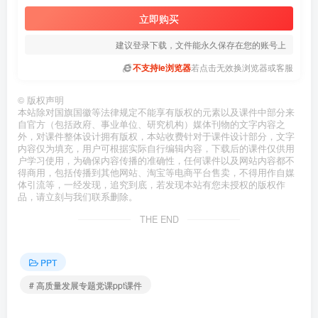
立即购买
建议登录下载，文件能永久保存在您的账号上
不支持ie浏览器
若点击无效换浏览器或客服
©
版权声明
本站除对国旗国徽等法律规定不能享有版权的元素以及课件中部分来
自官方（包括政府、事业单位、研究机构）媒体刊物的文字内容之
外，对课件整体设计拥有版权，本站收费针对于课件设计部分，文字
内容仅为填充，用户可根据实际自行编辑内容，下载后的课件仅供用
户学习使用，为确保内容传播的准确性，任何课件以及网站内容都不
得商用，包括传播到其他网站、淘宝等电商平台售卖，不得用作自媒
体引流等，一经发现，追究到底，若发现本站有您未授权的版权作
品，请立刻与我们联系删除。
THE END
PPT
# 高质量发展专题党课ppt课件