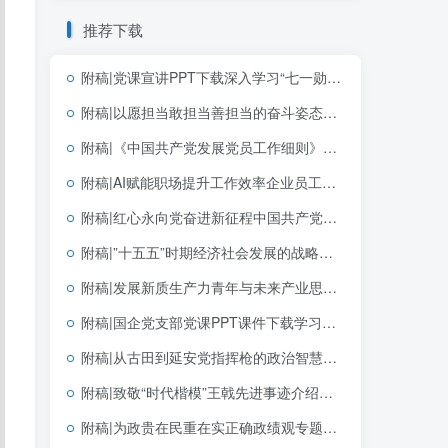
推荐下载
附稿|党课宣讲PPT下载深入学习“七一勋章”获得者李连成同志先进事迹社区基层
附稿|以愿担当敢担当善担当的奋斗姿态创造政绩2026年学习教育专题党课ppt课件
附稿|《中国共产党发展党员工作细则》解读2026年支部微党课ppt模板
附稿|AI赋能职场提升工作效率企业员工培训PPT课件AI办公提效内训幻灯片
附稿|红心永向党奋进新征程中国共产党成立105周年专题党课党建PPT模板
附稿|”十五五”时期经济社会发展的战略任务和重大举措完整版党团思政宣讲PPT模板免费下载
附稿|发展新质生产力青年与未来产业思政课公开课完整PPT带讲稿课件
附稿|国企党支部党课PPT课件下载学习贯彻七一重要讲话精神和党建思想
附稿|从古田到延安党指挥枪的政治智慧建军节机关单位党课专用PPT课件下载
附稿|致敬“时代楷模”王戟先进事迹介绍思政课党课ppt模板
附稿|为政贵在民重在实正确政绩观专题宣讲PPT