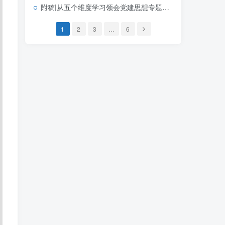
附稿|从五个维度学习领会党建思想专题党课PPT课件完整版可下载
1
2
3
…
6