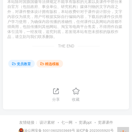
本站除对国旗国徽等法律规定不能享有版权的元素以及课件中部分来
自官方（包括政府、事业单位、研究机构）媒体刊物的文字内容之
外，对课件整体设计拥有版权，本站收费针对于课件设计部分，文字
内容仅为填充，用户可根据实际自行编辑内容，下载后的课件仅供用
户学习使用，为确保内容传播的准确性，任何课件以及网站内容都不
得商用，包括传播到其他网站、淘宝等电商平台售卖，不得用作自媒
体引流等，一经发现，追究到底，若发现本站有您未授权的版权作
品，请立刻与我们联系删除。
THE END
党员教育
精选模板
分享
收藏
友情链接：
设计素材
七一网
党课ppt
党课课件
渝公网安备 50010602503669号
渝ICP备 2023005920号