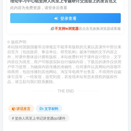
理论学习中心组坚持人民至上专题研讨交流会上的发言范文
此内容为免费资源，请登录后查看
登录查看
不支持ie浏览器
若点击无效换浏览器或客服
©
版权声明
本站除对国旗国徽等法律规定不能享有版权的元素以及课件中部分来
自官方（包括政府、事业单位、研究机构）媒体刊物的文字内容之
外，对课件整体设计拥有版权，本站收费针对于课件设计部分，文字
内容仅为填充，用户可根据实际自行编辑内容，下载后的课件仅供用
户学习使用，为确保内容传播的准确性，任何课件以及网站内容都不
得商用，包括传播到其他网站、淘宝等电商平台售卖，不得用作自媒
体引流等，一经发现，追究到底，若发现本站有您未授权的版权作
品，请立刻与我们联系删除。
THE END
讲话发言
文字材料
# 坚持人民至上书记讲党课ppt课件