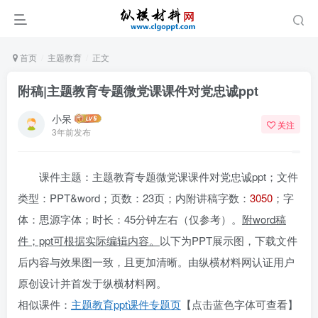
首页
主题教育
正文
附稿|主题教育专题微党课课件对党忠诚ppt
小呆
关注
3年前发布
课件主题：主题教育专题微党课课件对党忠诚ppt；文件
类型：PPT&word；页数：23页；内附讲稿字数：
3050
；字
体：思源字体；时长：45分钟左右（仅参考）。
附
word
稿
件；ppt
可根据实际编辑内容。
以下为PPT展示图，下载文件
后内容与效果图一致，且更加清晰。由纵横材料网认证用户
原创设计并首发于纵横材料网。
相似课件：
主题教育ppt课件专题页
【点击蓝色字体可查看】