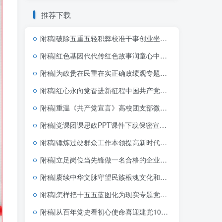
推荐下载
附稿|破除五重五轻积弊校准干事创业坐标2026年学习教育主题党课PPT模板
附稿|红色基因代代传红色故事润童心中小学生红色教育主题班会PPT模板
附稿|为政贵在民重在实正确政绩观专题宣讲PPT
附稿|红心永向党奋进新征程中国共产党成立105周年专题党课党建PPT模板
附稿|重温《共产党宣言》高校团支部微型团课PPT下载
附稿|党课团课思政PPT课件下载保密宣传教育带讲稿
附稿|锤炼过硬群众工作本领提高新时代群众工作能力基层党支部三会一课党课PPT
附稿|立足岗位当先锋做一名合格的企业党员基层党支部简短党课PPT下载
附稿|赓续中华文脉守望民族根魂文化和自然遗产日主题宣讲思政课PPT模板
附稿|怎样把十五五蓝图化为现实专题党课PPT课件十五五规划落实宣讲
附稿|从百年党史看初心使命喜迎建党105周年主题宣讲红色风格党课团课思政PPT完整版