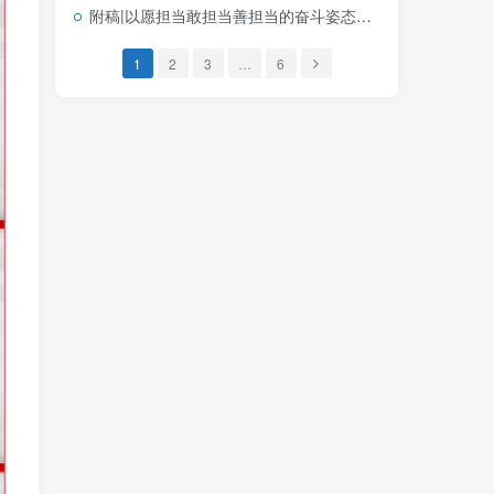
附稿|以愿担当敢担当善担当的奋斗姿态创造政绩2026年学习教育专题党课ppt课件
1
2
3
…
6