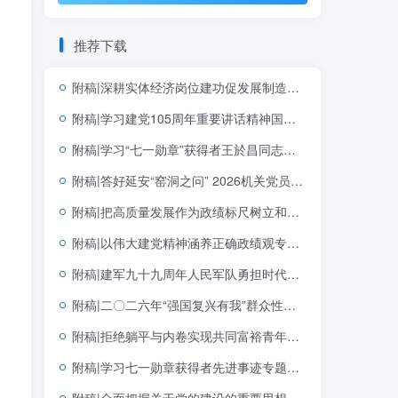
推荐下载
附稿|深耕实体经济岗位建功促发展制造业企业青年员工团课宣讲含完整文稿PPT下载
附稿|学习建党105周年重要讲话精神国企党支部党课PPT课件下载
附稿|学习“七一勋章”获得者王於昌同志先进事迹思政课团课ppt课件
附稿|答好延安“窑洞之问” 2026机关党员干部专题党课PPT下载
附稿|把高质量发展作为政绩标尺树立和践行正确政绩观党课PPT模板
附稿|以伟大建党精神涵养正确政绩观专题党课PPT课件完整版可下载
附稿|建军九十九周年人民军队勇担时代使命党课ppt模板
附稿|二〇二六年“强国复兴有我”群众性主题宣传教育活动青年教育PPT模板下载
附稿|拒绝躺平与内卷实现共同富裕青年财富观和奋斗观团支部主题团日活动PPT完整版
附稿|学习七一勋章获得者先进事迹专题党课PPT课件带讲稿党支部七一建党节微党课幻灯片模板
附稿|全面把握关于党的建设的重要思想的科学体系带讲稿党课团课思政PPT课件下载