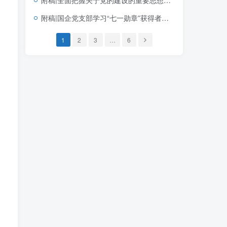
附稿|国企党支部学习“七一勋章”获得者钟掘先进事迹党课PPT课件下载
1
2
3
…
6